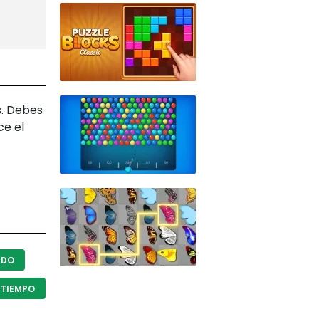
s. Debes
ce el
NDO
 TIEMPO