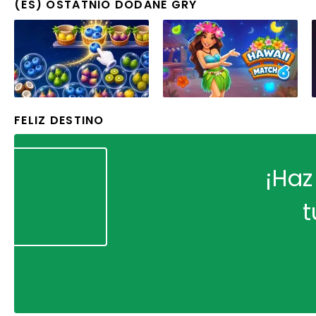
(ES) OSTATNIO DODANE GRY
FELIZ DESTINO
¡Haz
t