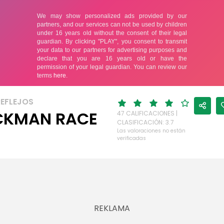
REFLEJOS
CKMAN RACE
47 CALIFICACIONES |
CLASIFICACIÓN: 3.7
Las valoraciones no están
verificadas