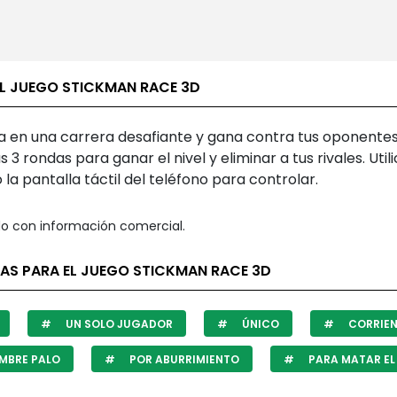
EL JUEGO STICKMAN RACE 3D
pa en una carrera desafiante y gana contra tus oponente
s 3 rondas para ganar el nivel y eliminar a tus rivales. Utili
la pantalla táctil del teléfono para controlar.
o con información comercial.
TAS PARA EL JUEGO STICKMAN RACE 3D
UN SOLO JUGADOR
ÚNICO
CORRIE
MBRE PALO
POR ABURRIMIENTO
PARA MATAR EL