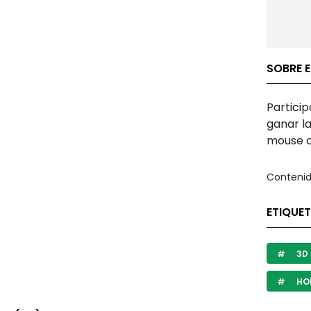
SOBRE 
Partici
ganar la
mouse o 
Contenid
ETIQUE
3D
HO