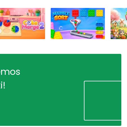
remos
i!