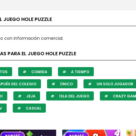
L JUEGO HOLE PUZZLE
o con información comercial.
AS PARA EL JUEGO HOLE PUZZLE
TOS
COMIDA
A TIEMPO
PUÉS DEL COLEGIO
ÚNICO
UN SOLO JUGADOR
KI
JEJA
ISLA DEL JUEGO
CRAZY GAM
V
CASUAL