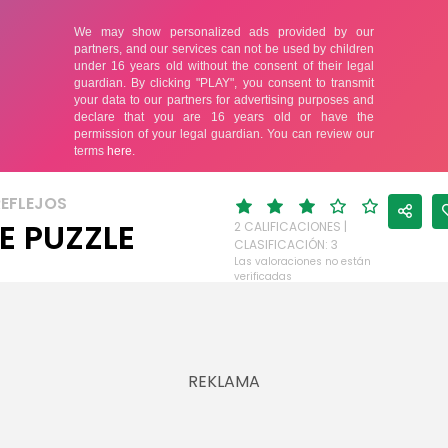
REFLEJOS
E PUZZLE
2 CALIFICACIONES |
CLASIFICACIÓN: 3
Las valoraciones no están
verificadas