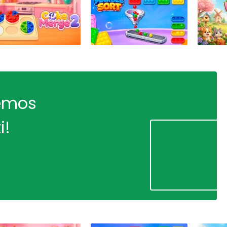
remos
i!