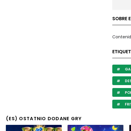
SOBRE E
Contenid
ETIQUET
GA
DES
PO
FRI
(ES) OSTATNIO DODANE GRY