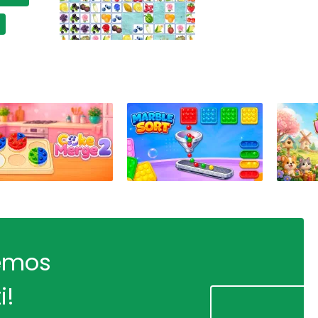
remos
i!