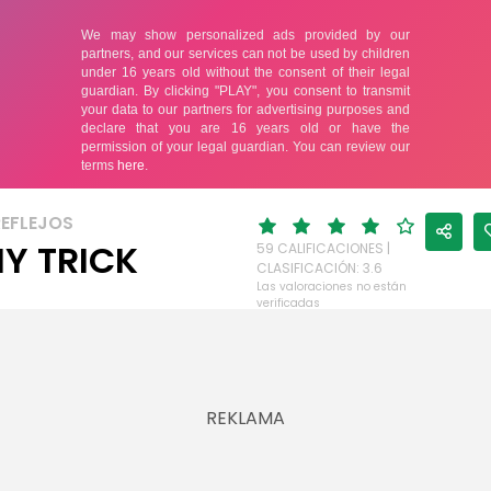
REFLEJOS
HY TRICK
59 CALIFICACIONES |
CLASIFICACIÓN: 3.6
Las valoraciones no están
verificadas