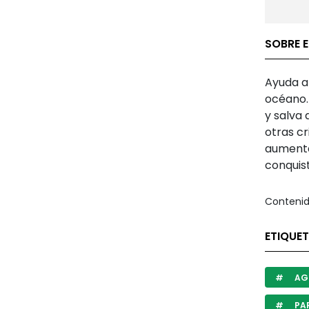
SOBRE E
Ayuda a 
océano. 
y salva
otras c
aumenta
conquist
Contenid
ETIQUET
AG
PAR