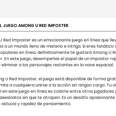
EL JUEGO AMONG U RED IMPOSTER
 Red Imposter es un emocionante juego en línea que llev
s a un mundo lleno de misterio e intriga. Si eres fanático 
populares en línea, definitivamente te gustará Among U R
r. En este juego, desempeñas el papel de un impostor ro
 eliminar a los personajes restantes en la nave espacial.
 U Red Imposter, el juego está disponible de forma gratu
ite a cualquiera unirse a la acción sin ningún cargo. Tu o
l en este juego en línea es colarte entre otros jugadores 
 asesinatos sin que te atrapen. Es un desafío apasionante
e astucia y rapidez de pensamiento.