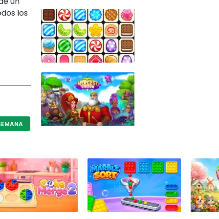
de un
odos los
 SEMANA