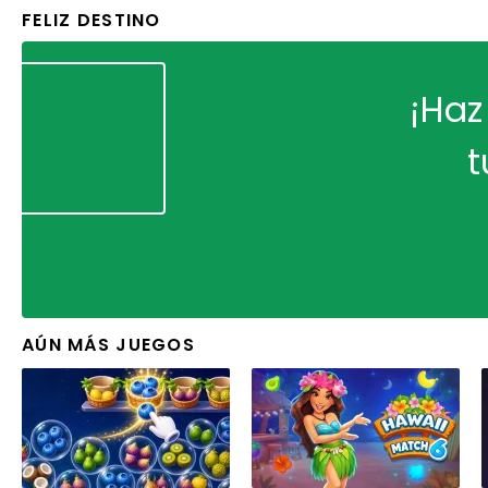
FELIZ DESTINO
¡Haz
t
AÚN MÁS JUEGOS