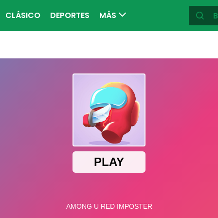
CLÁSICO
DEPORTES
MÁS