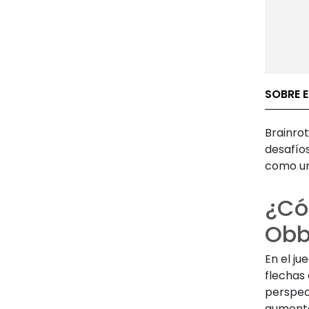
SOBRE 
Brainrot
desafío
como u
¿Cóm
Obb
En el ju
flechas 
perspec
aumenta 