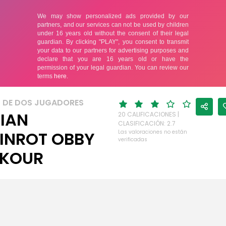
 DE DOS JUGADORES
LIAN
20 CALIFICACIONES |
CLASIFICACIÓN: 2.7
INROT OBBY
Las valoraciones no están
verificadas
RKOUR