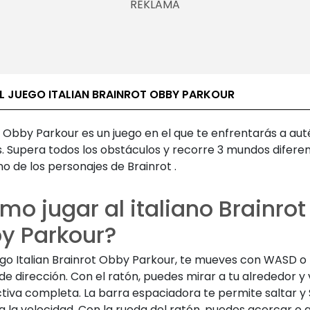
EL JUEGO ITALIAN BRAINROT OBBY PARKOUR
 Obby Parkour es un juego en el que te enfrentarás a aut
s.
Supera
todos
los obstáculos
y recorre
3
mundos difere
no de
los
personajes
de Brainrot
.
o jugar al italiano Brainrot
y Parkour?
ego Italian Brainrot Obby Parkour, te mueves con WASD o 
de dirección. Con el ratón, puedes mirar a tu alrededor y 
tiva completa. La barra espaciadora te permite saltar y
la velocidad. Con la rueda del ratón, puedes acercar o al