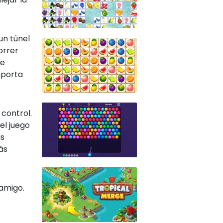
 un túnel
orrer
de
mporta
 control.
el juego
ás
ás
 amigo.