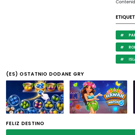
Contenid
ETIQUET
PA
RO
ISL
(ES) OSTATNIO DODANE GRY
FELIZ DESTINO