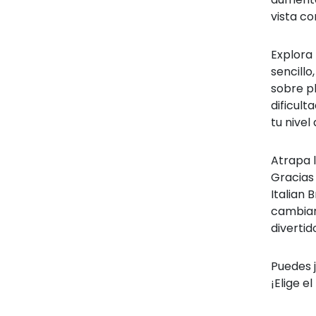
vista co
Explora 
sencillo
sobre p
dificult
tu nivel
Atrapa l
Gracias 
Italian
cambiar
divertid
Puedes j
¡Elige e