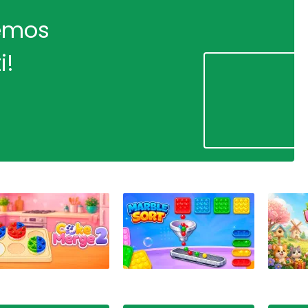
remos
i!