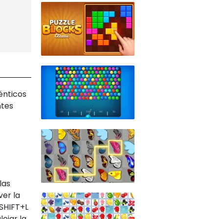
énticos
ntes
las
ver la
 SHIFT+L
ejar la