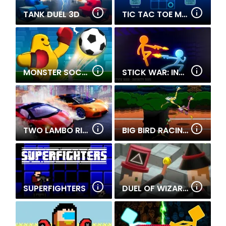
TANK DUEL 3D
TIC TAC TOE MASTER
MONSTER SOCCER 3D
STICK WAR: INFINITY DUEL
TWO LAMBO RIVALS: DRIFT
BIG BIRD RACING
SUPERFIGHTERS
DUEL OF WIZARDS