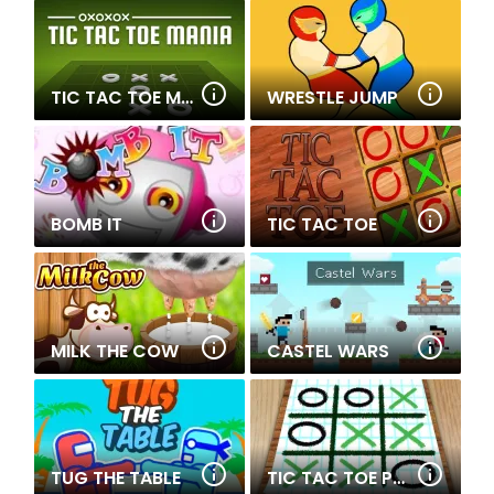
TIC TAC TOE MANIA
WRESTLE JUMP
BOMB IT
TIC TAC TOE
MILK THE COW
CASTEL WARS
TUG THE TABLE
TIC TAC TOE PAPER NOTE