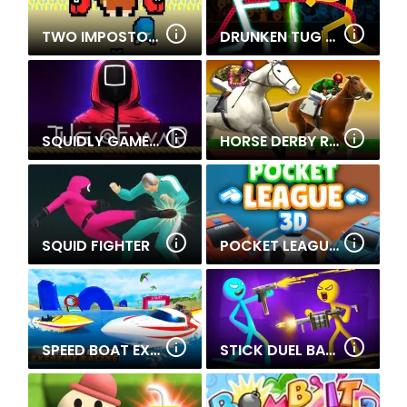
TWO IMPOSTOR SQUID CHALLENGE
DRUNKEN TUG WAR
SQUIDLY GAME TUG OF WAR
HORSE DERBY RACING
SQUID FIGHTER
POCKET LEAGUE 3D
SPEED BOAT EXTREME RACING
STICK DUEL BATTLE