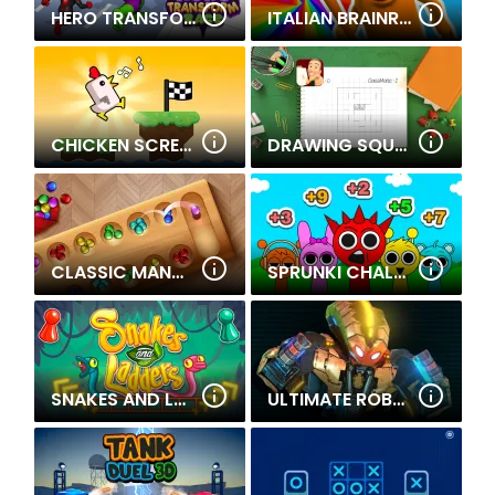
HERO TRANSFORM RACE
ITALIAN BRAINROT OBBY PARKOUR
CHICKEN SCREAM RACE
DRAWING SQUARES
CLASSIC MANCALA
SPRUNKI CHALLENGE
SNAKES AND LADDERS
ULTIMATE ROBO DUEL 3D