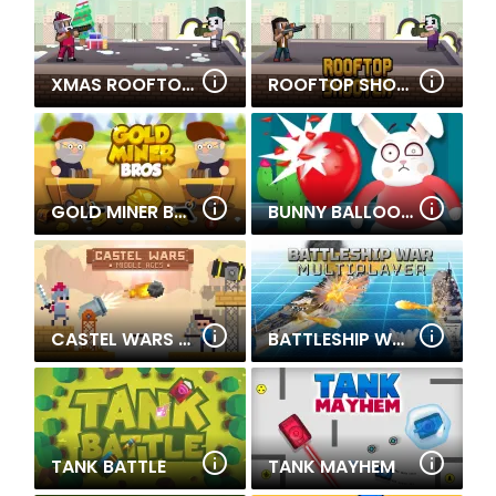
XMAS ROOFTOP BATTLES
ROOFTOP SHOOTERS
GOLD MINER BROS
BUNNY BALLOONY
CASTEL WARS MIDDLE AGES
BATTLESHIP WAR MULTIPLAYER
TANK BATTLE
TANK MAYHEM