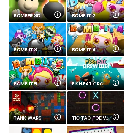
BOMBER 3D
BOMB IT 2
BOMB IT 3
BOMB IT 4
BOMB IT 5
FISH EAT GROW BIG
TANK WARS
TIC TAC TOE VEGAS