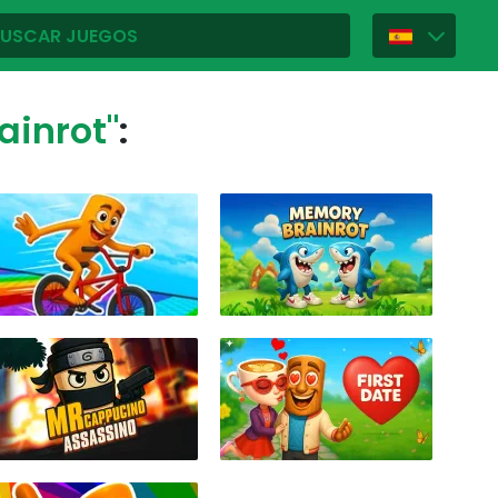
rainrot"
: