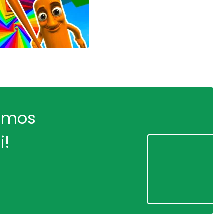
remos
i!