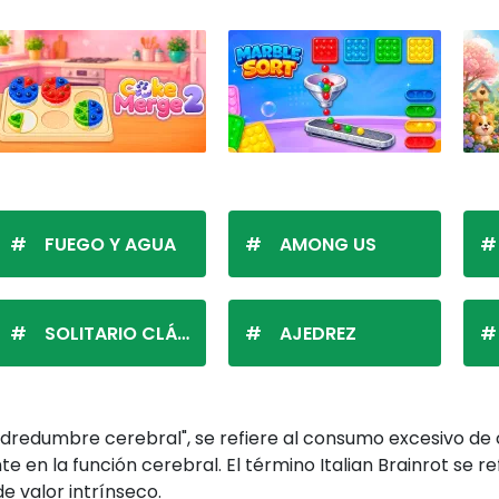
FUEGO Y AGUA
AMONG US
SOLITARIO CLÁSICO
AJEDREZ
dredumbre cerebral", se refiere al consumo excesivo de c
te en la función cerebral. El término Italian Brainrot se r
 valor intrínseco.