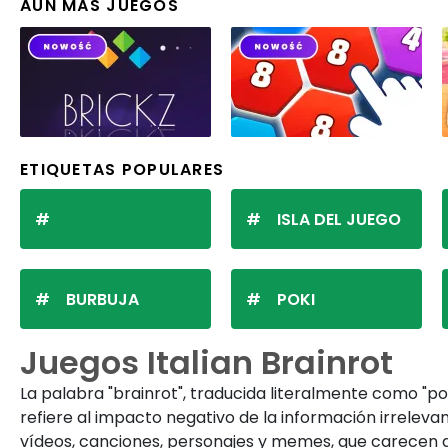
AÚN MÁS JUEGOS
ETIQUETAS POPULARES
ISLA DEL JUEGO
BURBUJA
POKI
Juegos Italian Brainrot
La palabra "brainrot", traducida literalmente como "po
refiere al impacto negativo de la información irrelevan
vídeos, canciones, personajes y memes, que carecen de