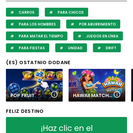
CARROS
PARA CHICOS
PARA LOS HOMBRES
POR ABURRIMIENTO
PARA MATAR EL TIEMPO
JUEGOS EN LÍNEA
PARA FIESTAS
UNIDAD
DRIFT
(ES) OSTATNIO DODANE
POP FRUIT
HAWAII MATCH 6
FELIZ DESTINO
¡Haz clic en el