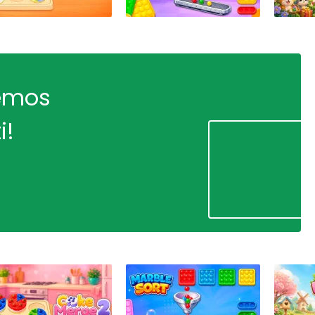
remos
i!