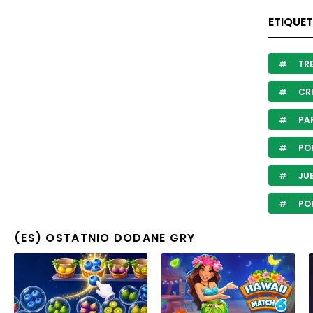
ETIQUET
TRE
CRI
PAR
POR
JUE
POR
(ES) OSTATNIO DODANE GRY