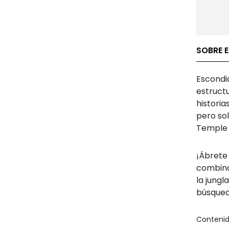
SOBRE E
Escondid
estruct
histori
pero so
Temple B
¡Ábrete
combina
la jung
búsqued
Contenid