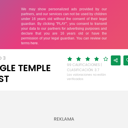
O 3
GLE TEMPLE
99 CALIFICACIONES |
CLASIFICACIÓN: 3.7
ST
Las valoraciones no están
verificadas