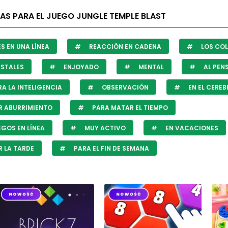
AS PARA EL JUEGO JUNGLE TEMPLE BLAST
S EN UNA LÍNEA
REACCIÓN EN CADENA
LOS CO
STALES
ENJOYADO
MENTAL
AL PEN
A LA INTELIGENCIA
OBSERVACIÓN
EN EL CERE
 ABURRIMIENTO
PARA MATAR EL TIEMPO
GOS EN LÍNEA
MUY ACTIVO
EN VACACIONES
 LA TARDE
PARA EL FIN DE SEMANA