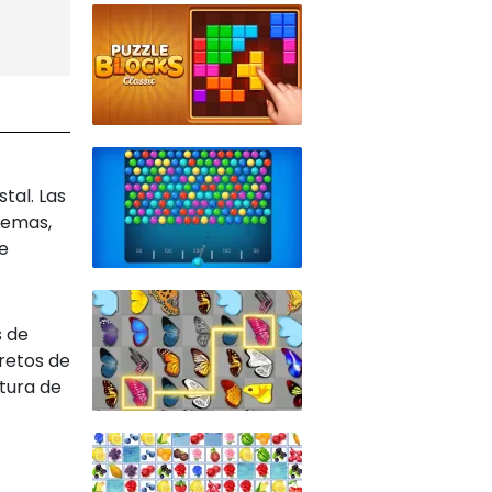
tal. Las
gemas,
e
s de
retos de
tura de