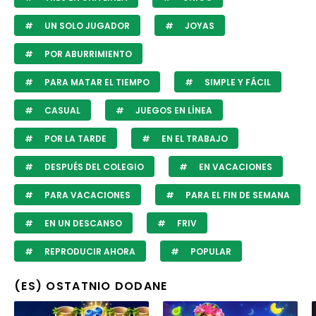
UN SOLO JUGADOR
JOYAS
POR ABURRIMIENTO
PARA MATAR EL TIEMPO
SIMPLE Y FÁCIL
CASUAL
JUEGOS EN LÍNEA
POR LA TARDE
EN EL TRABAJO
DESPUÉS DEL COLEGIO
EN VACACIONES
PARA VACACIONES
PARA EL FIN DE SEMANA
EN UN DESCANSO
FRIV
REPRODUCIR AHORA
POPULAR
(ES) OSTATNIO DODANE