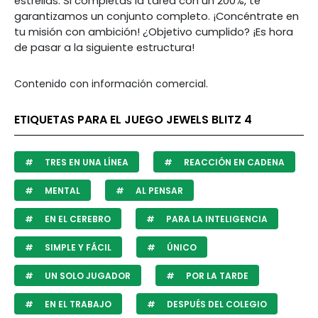
estrellas. Si completas la tarea con un 200%, te
garantizamos un conjunto completo. ¡Concéntrate en
tu misión con ambición! ¿Objetivo cumplido? ¡Es hora
de pasar a la siguiente estructura!
Contenido con información comercial.
ETIQUETAS PARA EL JUEGO JEWELS BLITZ 4
TRES EN UNA LÍNEA
REACCIÓN EN CADENA
MENTAL
AL PENSAR
EN EL CEREBRO
PARA LA INTELIGENCIA
SIMPLE Y FÁCIL
ÚNICO
UN SOLO JUGADOR
POR LA TARDE
EN EL TRABAJO
DESPUÉS DEL COLEGIO