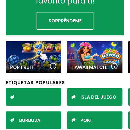
favorito para ti!
SORPRÉNDEME
POP FRUIT
HAWAII MATCH 6
ETIQUETAS POPULARES
ISLA DEL JUEGO
BURBUJA
POKI