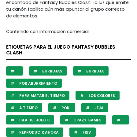
encantado de Fantasy Bubbles Clash. La luz que emite
tu cañón facilita aún más apuntar al grupo correcto
de elementos.
Contenido con información comercial.
ETIQUETAS PARA EL JUEGO FANTASY BUBBLES
CLASH
BURBUJAS
BURBUJA
POR ABURRIMIENTO
PARA MATAR EL TIEMPO
LOS COLORES
A TIEMPO
POKI
JEJA
ISLA DEL JUEGO
CRAZY GAMES
REPRODUCIR AHORA
FRIV