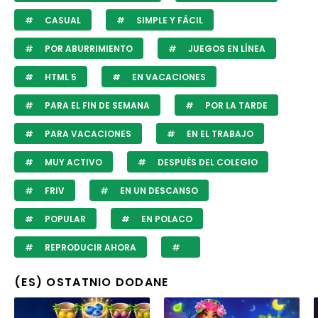
CASUAL
SIMPLE Y FÁCIL
POR ABURRIMIENTO
JUEGOS EN LÍNEA
HTML 5
EN VACACIONES
PARA EL FIN DE SEMANA
POR LA TARDE
PARA VACACIONES
EN EL TRABAJO
MUY ACTIVO
DESPUÉS DEL COLEGIO
FRIV
EN UN DESCANSO
POPULAR
EN POLACO
REPRODUCIR AHORA
(ES) OSTATNIO DODANE