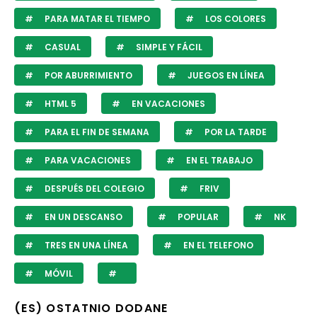
PARA MATAR EL TIEMPO
LOS COLORES
CASUAL
SIMPLE Y FÁCIL
POR ABURRIMIENTO
JUEGOS EN LÍNEA
HTML 5
EN VACACIONES
PARA EL FIN DE SEMANA
POR LA TARDE
PARA VACACIONES
EN EL TRABAJO
DESPUÉS DEL COLEGIO
FRIV
EN UN DESCANSO
POPULAR
NK
TRES EN UNA LÍNEA
EN EL TELEFONO
MÓVIL
(ES) OSTATNIO DODANE