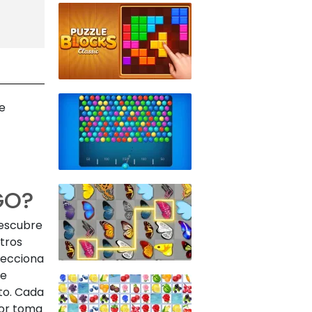
e
GO?
descubre
tros
lecciona
de
to. Cada
dor toma