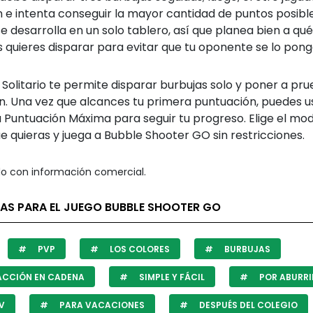
 e intenta conseguir la mayor cantidad de puntos posible
e desarrolla en un solo tablero, así que planea bien a qué
 quieres disparar para evitar que tu oponente se lo ponga
Solitario te permite disparar burbujas solo y poner a pru
n. Una vez que alcances tu primera puntuación, puedes us
 Puntuación Máxima para seguir tu progreso. Elige el mo
e quieras y juega a Bubble Shooter GO sin restricciones.
o con información comercial.
TAS PARA EL JUEGO BUBBLE SHOOTER GO
PVP
LOS COLORES
BURBUJAS
ACCIÓN EN CADENA
SIMPLE Y FÁCIL
POR ABURRI
V
PARA VACACIONES
DESPUÉS DEL COLEGIO