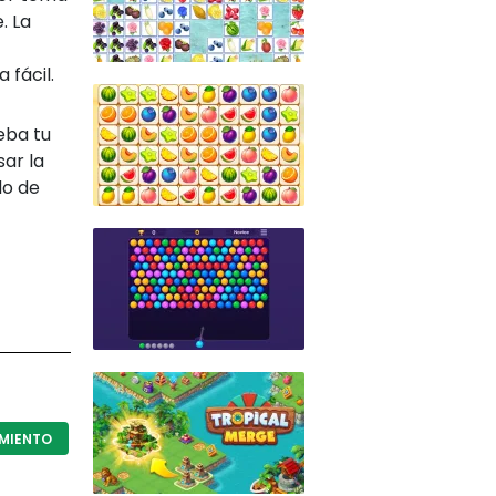
. La
 fácil.
eba tu
ar la
do de
MIENTO