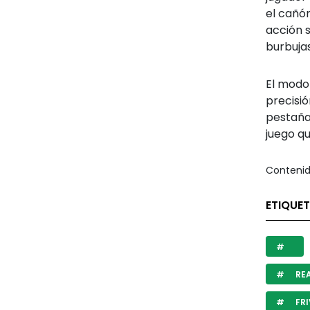
el cañón
acción s
burbujas
El modo 
precisió
pestaña
juego qu
Contenid
ETIQUE
RE
FRI