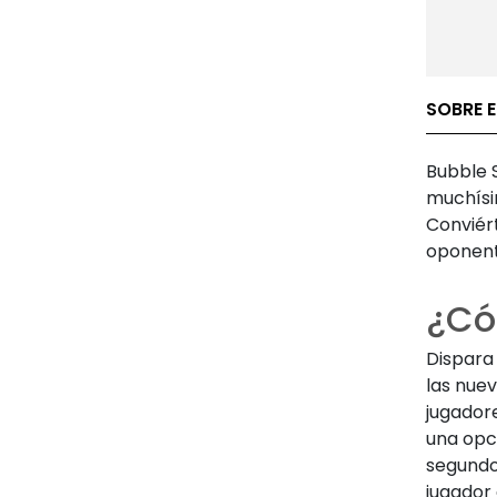
SOBRE 
Bubble 
muchísi
Conviér
oponent
¿Có
Dispara
las nue
jugador
una opci
segundo
jugador 