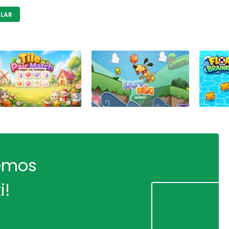
LAR
remos
i!