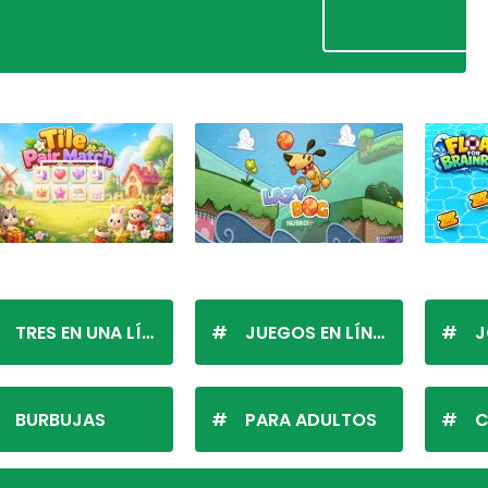
TRES EN UNA LÍNEA
JUEGOS EN LÍNEA
J
BURBUJAS
PARA ADULTOS
C