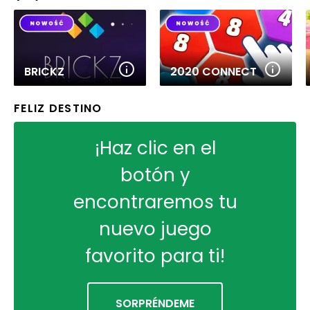
BRICKZ
2020 CONNECT
FELIZ DESTINO
¡Haz clic en el
botón y
encontraremos tu
nuevo juego
favorito para ti!
SORPRÉNDEME