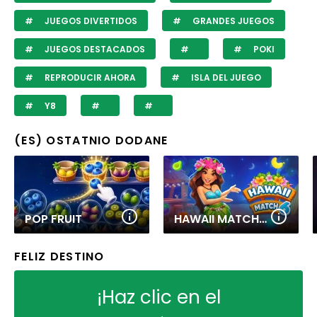
JUEGOS DIVERTIDOS
GRANDES JUEGOS
JUEGOS DESTACADOS
POKI
REPRODUCIR AHORA
ISLA DEL JUEGO
Y8
(ES) OSTATNIO DODANE
POP FRUIT
HAWAII MATCH 6
FELIZ DESTINO
¡Haz clic en el