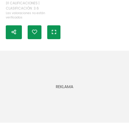
31 CALIFICACIONES |
CLASIFICACIÓN: 3.6
Las valoraciones no están
verificadas