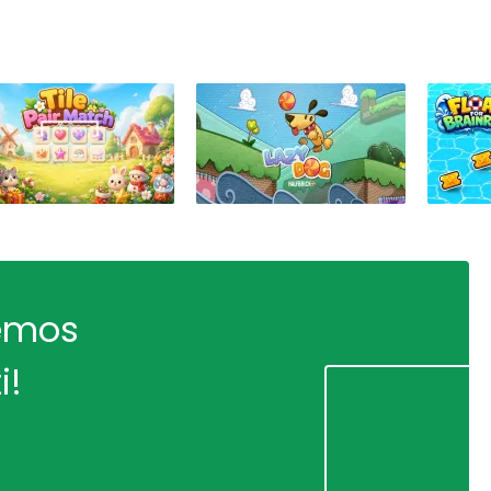
remos
i!