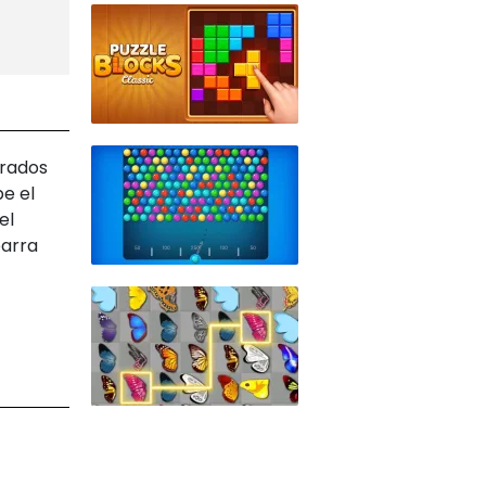
erados
e el
el
barra