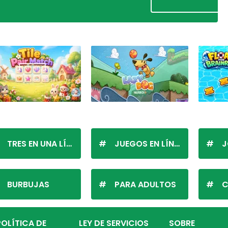
TRES EN UNA LÍNEA
JUEGOS EN LÍNEA
J
BURBUJAS
PARA ADULTOS
C
POLÍTICA DE
LEY DE SERVICIOS
SOBRE