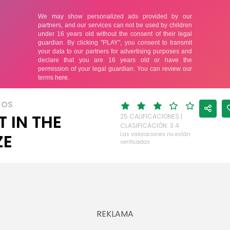
JOS
T IN THE
25 CALIFICACIONES |
CLASIFICACIÓN: 3.4
ZE
Las valoraciones no están
verificadas