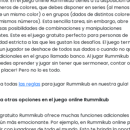
nte. En el juego online Rummikub tienes a tu disposición 
eros de colores, que debes disponer en series (al menos
e un mismo color) o en grupos (dados de distintos colore
 mismos números). Esta sencilla tarea, sin embargo, abre
as posibilidades de combinaciones y manipulaciones
ntes. Este es el juego gratuito perfecto para personas de
ad estricta a las que les gustan los desafíos. El juego te
un jugador se deshace de todos sus dados o cuando no 
dicionales en el grupo llamado banco. Al jugar Rummikub
uedes aprender y jugar sin tener que sermonear, contar o 
 placer! Pero no lo es todo.
ta todas
las reglas
para jugar Rummikub en nuestra guía!
a otras opciones en el juego online Rummikub
o gratuito Rummikub ofrece muchas funciones adicionales 
ún más emocionante. Por ejemplo, en Rummikub online 
r con jugadores de todo el mundo. Esto te brinda la opor