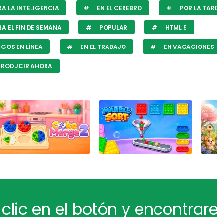
A LA INTELIGENCIA
EN EL CEREBRO
POR LA TAR
A EL FIN DE SEMANA
POPULAR
HTML 5
GOS EN LÍNEA
EN EL TRABAJO
EN VACACIONES
PRODUCIR AHORA
 clic en el botón y encontra