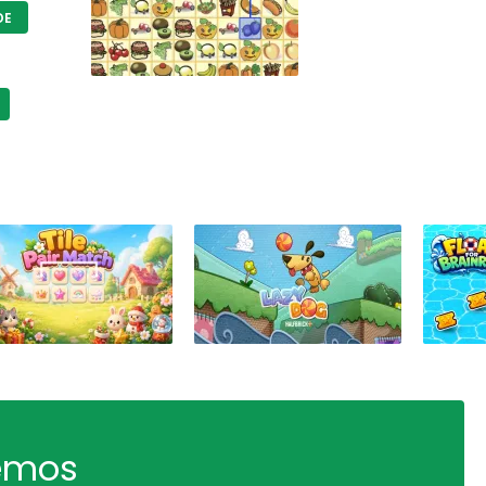
DE
remos