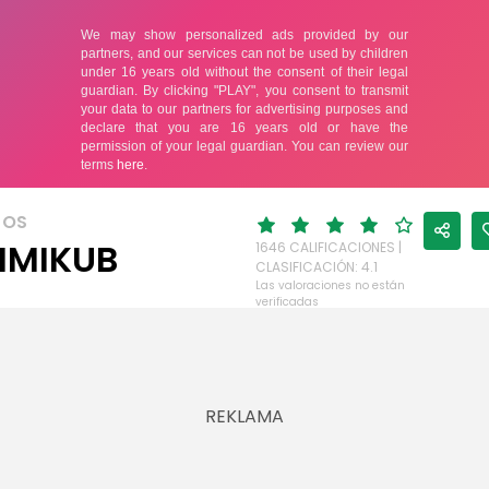
JOS
MMIKUB
1646 CALIFICACIONES |
CLASIFICACIÓN: 4.1
Las valoraciones no están
verificadas