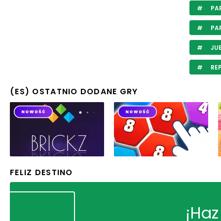
PAR
PAR
JUE
RE
(ES) OSTATNIO DODANE GRY
FELIZ DESTINO
¡Haz