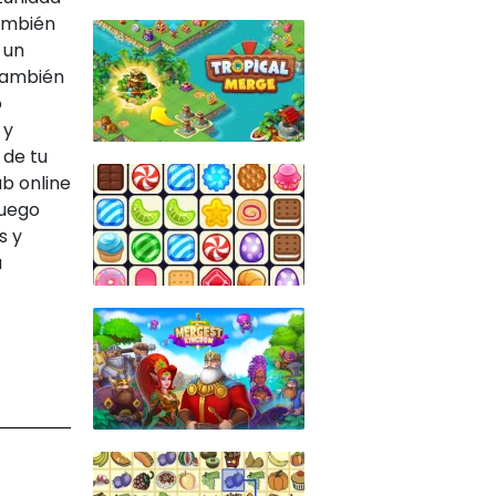
ambién
 un
también
o
 y
 de tu
ub online
juego
s y
a