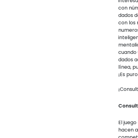
interesa
con núm
dados d
con los
numeros
intelige
mentalid
cuando 
dados a
línea, p
¡Es puro
¡Consul
Consult
El jueg
hacen a
competi