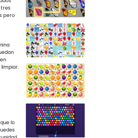
dados
 tres
s pero
rmina
quedan
 en
limpiar.
que lo
puedes
tunidad