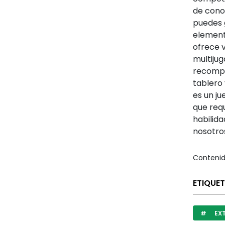
de cono
puedes g
element
ofrece 
multijug
recompe
tablero 
es un ju
que req
habilida
nosotro
Contenid
ETIQUE
EX