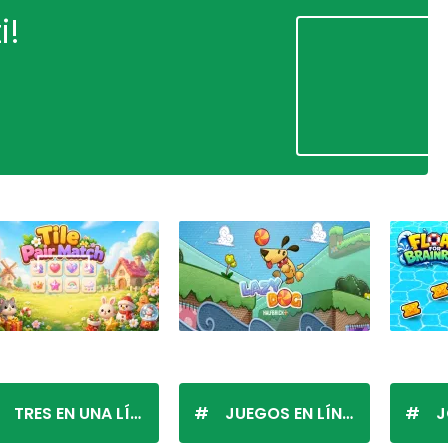
i!
TRES EN UNA LÍNEA
JUEGOS EN LÍNEA
J