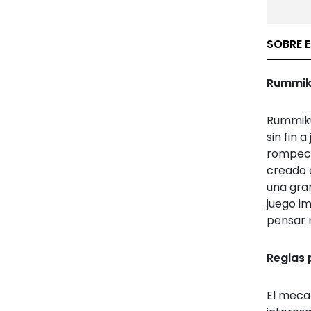
SOBRE 
Rummiku
Rummikub
sin fin 
rompeca
creado 
una gran
juego im
pensar 
Reglas 
El meca