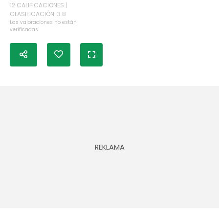
12 CALIFICACIONES |
CLASIFICACIÓN: 3.8
Las valoraciones no están
verificadas