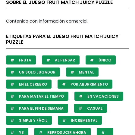
SOBRE EL JUEGO FRUIT MATCH JUICY PUZZLE
Contenido con información comercial.
ETIQUETAS PARA EL JUEGO FRUIT MATCH JUICY
PUZZLE
FRUTA
AL PENSAR
ÚNICO
UN SOLO JUGADOR
MENTAL
EN EL CEREBRO
POR ABURRIMIENTO
PARA MATAR EL TIEMPO
EN VACACIONES
PARA EL FIN DE SEMANA
CASUAL
SIMPLE Y FÁCIL
INCREMENTAL
Y8
REPRODUCIR AHORA