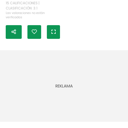
15 CALIFICACIONES |
CLASIFICACIÓN: 3.1
Las valoraciones no están
verificadas