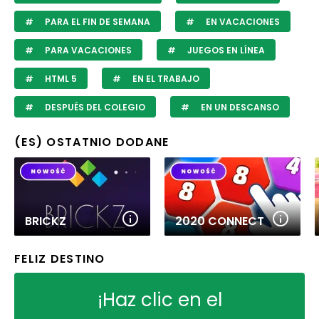
PARA EL FIN DE SEMANA
EN VACACIONES
PARA VACACIONES
JUEGOS EN LÍNEA
HTML 5
EN EL TRABAJO
DESPUÉS DEL COLEGIO
EN UN DESCANSO
(ES) OSTATNIO DODANE
BRICKZ
2020 CONNECT
FELIZ DESTINO
¡Haz clic en el