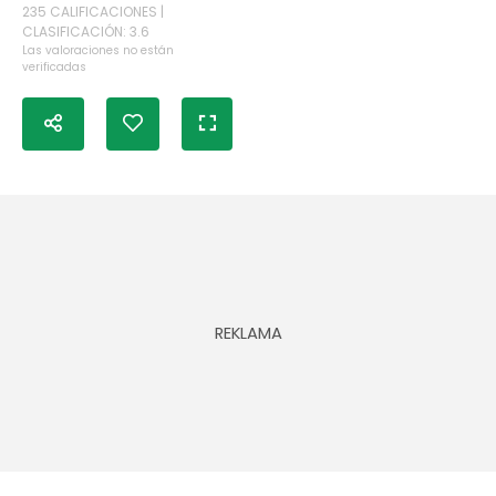
235 CALIFICACIONES |
CLASIFICACIÓN: 3.6
Las valoraciones no están
verificadas