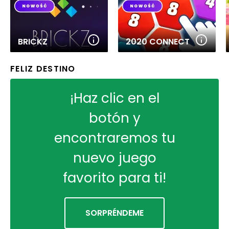
BRICKZ
2020 CONNECT
FELIZ DESTINO
¡Haz clic en el
botón y
encontraremos tu
nuevo juego
favorito para ti!
SORPRÉNDEME