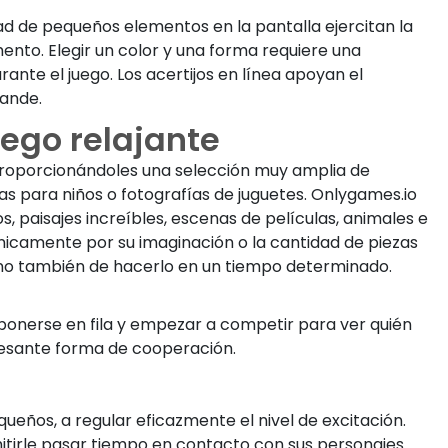
ad de pequeños elementos en la pantalla ejercitan la
nto. Elegir un color y una forma requiere una
nte el juego. Los acertijos en línea apoyan el
rande.
uego relajante
 proporcionándoles una selección muy amplia de
as para niños o fotografías de juguetes. Onlygames.io
paisajes increíbles, escenas de películas, animales e
únicamente por su imaginación o la cantidad de piezas
sino también de hacerlo en un tiempo determinado.
ponerse en fila y empezar a competir para ver quién
eresante forma de cooperación.
ueños, a regular eficazmente el nivel de excitación.
itirle pasar tiempo en contacto con sus personajes