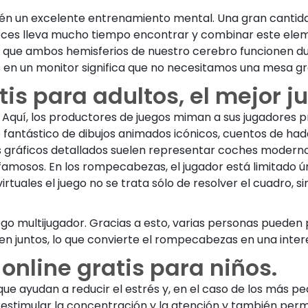
ambién un excelente entrenamiento mental. Una gran cantid
veces lleva mucho tiempo encontrar y combinar este eleme
e que ambos hemisferios de nuestro cerebro funcionen dura
s en un monitor significa que no necesitamos una mesa g
s para adultos, el mejor j
? Aquí, los productores de juegos miman a sus jugadores
 fantástico de dibujos animados icónicos, cuentos de had
gráficos detallados suelen representar coches modernos, 
s famosos. En los rompecabezas, el jugador está limitado 
tuales el juego no se trata sólo de resolver el cuadro, 
go multijugador. Gracias a esto, varias personas pueden 
gen juntos, lo que convierte el rompecabezas en una int
nline gratis para niños.
e ayudan a reducir el estrés y, en el caso de los más peq
estimular la concentración y la atención y también perm