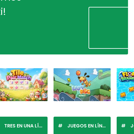
i!
TRES EN UNA LÍNEA
JUEGOS EN LÍNEA
J