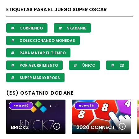
ETIQUETAS PARA EL JUEGO SUPER OSCAR
CORRIENDO
SKAKANIE
COLECCIONANDO MONEDAS
PARA MATAR EL TIEMPO
POR ABURRIMIENTO
ÚNICO
2D
SUPER MARIO BROSS
(ES) OSTATNIO DODANE
BRICKZ
2020 CONNECT