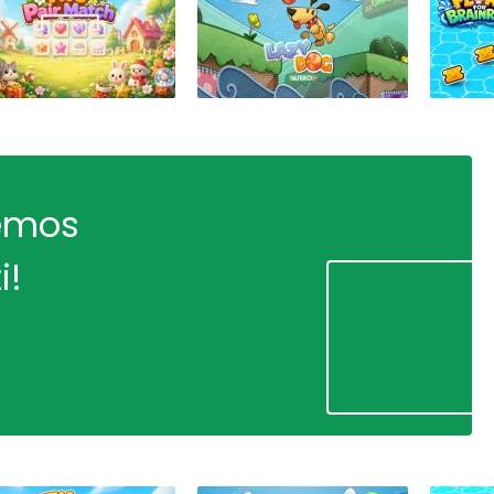
remos
i!