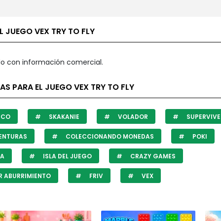
L JUEGO VEX TRY TO FLY
o con información comercial.
AS PARA EL JUEGO VEX TRY TO FLY
ICO
SKAKANIE
VOLADOR
SUPERVIVE
ENTURAS
COLECCIONANDO MONEDAS
POKI
JA
ISLA DEL JUEGO
CRAZY GAMES
 ABURRIMIENTO
FRIV
VEX