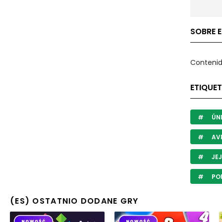
SOBRE E
Contenid
ETIQUET
ÚN
AV
JE
POR
(ES) OSTATNIO DODANE GRY