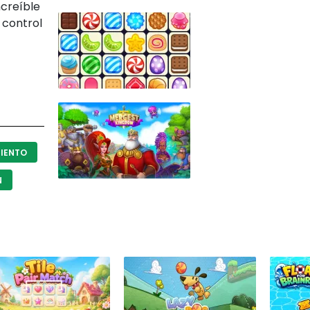
ncreíble
l control
IENTO
N