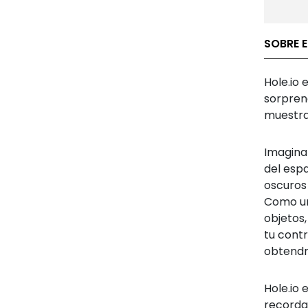
SOBRE E
Hole.io 
sorpren
muestra
Imagina
del esp
oscuros
Como un
objetos,
tu cont
obtendr
Hole.io
recorda