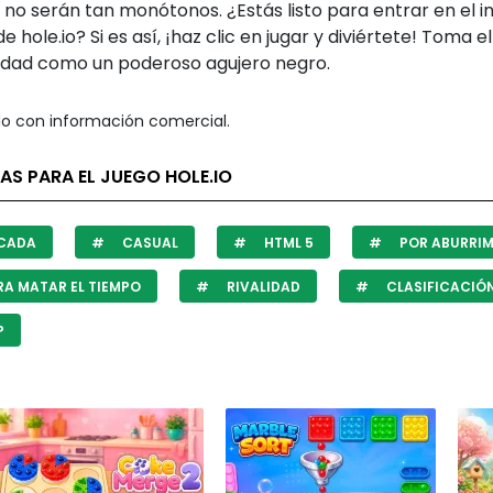
no serán tan monótonos. ¿Estás listo para entrar en el i
 hole.io? Si es así, ¡haz clic en jugar y diviértete! Toma e
iudad como un poderoso agujero negro.
o con información comercial.
AS PARA EL JUEGO HOLE.IO
CADA
CASUAL
HTML 5
POR ABURRIM
A MATAR EL TIEMPO
RIVALIDAD
CLASIFICACIÓ
P