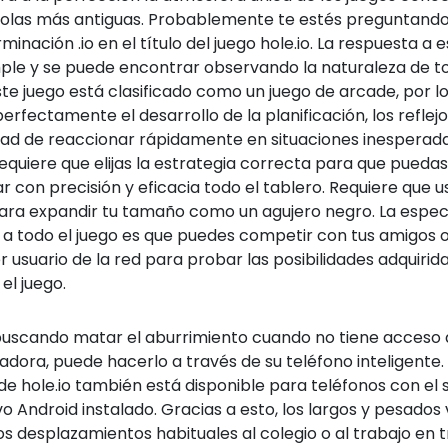
solas más antiguas. Probablemente te estés preguntand
rminación .io en el título del juego hole.io. La respuesta a 
ple y se puede encontrar observando la naturaleza de to
ste juego está clasificado como un juego de arcade, por l
erfectamente el desarrollo de la planificación, los reflejo
ad de reaccionar rápidamente en situaciones inesperada
requiere que elijas la estrategia correcta para que puedas
r con precisión y eficacia todo el tablero. Requiere que u
para expandir tu tamaño como un agujero negro. La espec
 a todo el juego es que puedes competir con tus amigos 
r usuario de la red para probar las posibilidades adquirid
el juego.
 buscando matar el aburrimiento cuando no tiene acceso 
ora, puede hacerlo a través de su teléfono inteligente. 
e hole.io también está disponible para teléfonos con el 
o Android instalado. Gracias a esto, los largos y pesados 
los desplazamientos habituales al colegio o al trabajo en 