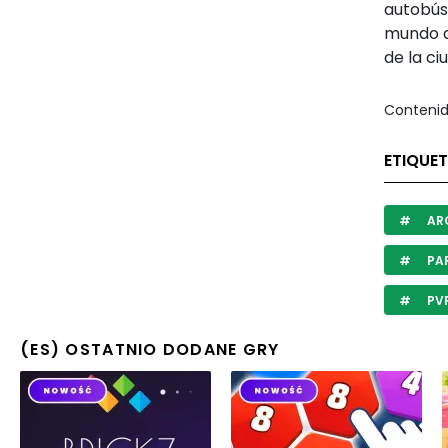
autobús 
mundo de
de la c
Contenid
ETIQUET
AR
PAR
PV
(ES) OSTATNIO DODANE GRY