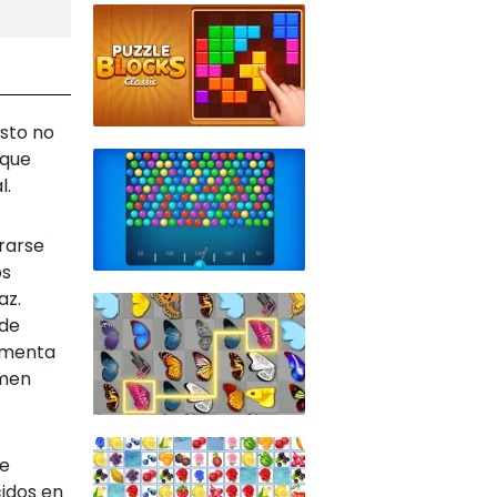
Esto no
 que
l.
rarse
os
az.
 de
aumenta
umen
te
cidos en