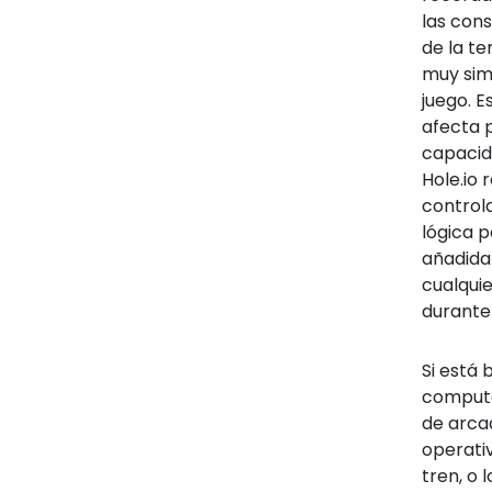
las con
de la te
muy sim
juego. E
afecta p
capacid
Hole.io 
controla
lógica 
añadida
cualquie
durante 
Si está
computad
de arcad
operativ
tren, o 