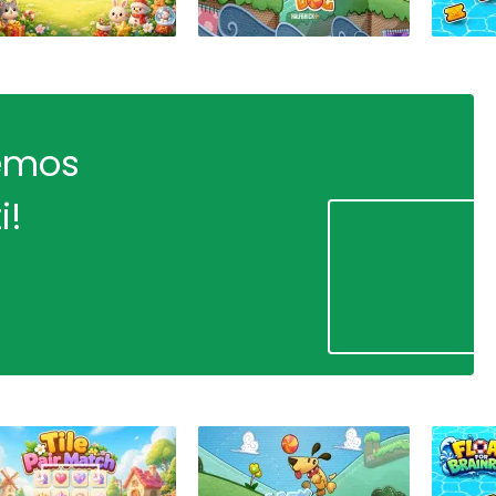
remos
i!