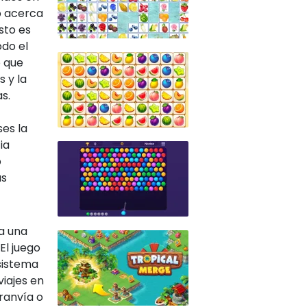
o acerca
esto es
do el
o que
s y la
s.
ses la
ia
o
as
a una
El juego
sistema
viajes en
tranvía o