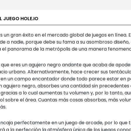
L JUEGO HOLE.IO
es un gran éxito en el mercado global de juegos en línea. 
de a nadie, porque debe su fama a su asombroso diseño,
 el panorama de la metrópolis de una manera fenomena
 que eres un agujero negro andante que acaba de apode
acio urbano. Alternativamente, hace crecer sus tentácul
 en un campo encantador donde todo parece estar en p
 agujero negro, absorbes una cantidad sin precedentes
 gracias a lo cual aumentas tu volumen y, por lo tanto, 
rol sobre el área. Cuantas más cosas absorbas, más vol
ás.
 encaja perfectamente en un juego de arcade, por lo que 
rá a la perfección la atmósfera única de los juegos cono