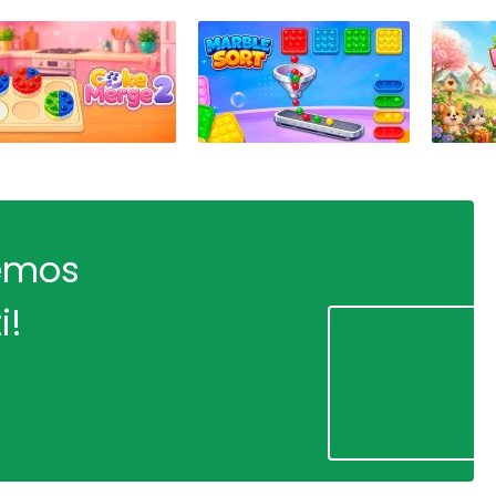
remos
i!