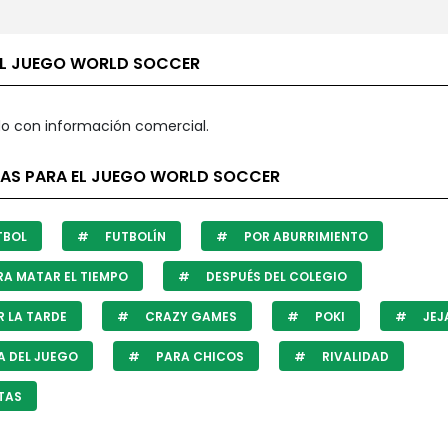
EL JUEGO WORLD SOCCER
o con información comercial.
TAS PARA EL JUEGO WORLD SOCCER
TBOL
FUTBOLÍN
POR ABURRIMIENTO
A MATAR EL TIEMPO
DESPUÉS DEL COLEGIO
 LA TARDE
CRAZY GAMES
POKI
JEJ
A DEL JUEGO
PARA CHICOS
RIVALIDAD
TAS