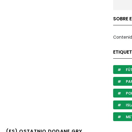
SOBRE 
Contenid
ETIQUE
FÚ
PAR
POR
ISL
ME
(ES) OSTATNIO DODANE GRY