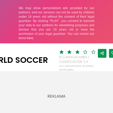
LD SOCCER
10 CALIFICACIONES |
CLASIFICACIÓN: 3.4
Las valoraciones no están
verificadas