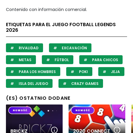
Contenido con información comercial.
ETIQUETAS PARA EL JUEGO FOOTBALL LEGENDS
2026
RIVALIDAD
EXCAVACIÓN
METAS
FÚTBOL
PARA CHICOS
PARA LOS HOMBRES
POKI
JEJA
ISLA DEL JUEGO
CRAZY GAMES
(ES) OSTATNIO DODANE
BRICKZ
2020 CONNECT