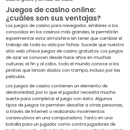
Juegos de casino online:
¿cuáles son sus ventajas?
Los juegos de casino para navegador, similares a los
conocidos en los casinos más grandes, le permitirán
experimentar esta atmósfera sin tener que cambiar el
trabajo de toda su vida por fichas. Sucede que nuestro
sitio web ofrece juegos de casino gratuitos. Los juegos
de azar se conocen desde hace años en muchas
culturas; al fin y al cabo, todo el mundo conoce a los
piratas que lanzan dados con trampa, incluso por las
películas.
Los juegos de casino contienen un elemento de
aleatoriedad, por lo que el jugador necesita mucha
suerte para completar el juego con éxito. Algunos
tipos de juegos te permiten desafiar a otras personas,
a través de Internet o realizando movimientos
consecutivos en una computadora. Tanto en una
batalla para un jugador como contra jugadores de