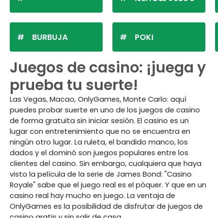
BURBUJA
POKI
Juegos de casino: ¡juega y
prueba tu suerte!
Las Vegas, Macao, OnlyGames, Monte Carlo: aquí
puedes probar suerte en uno de los juegos de casino
de forma gratuita sin iniciar sesión. El casino es un
lugar con entretenimiento que no se encuentra en
ningún otro lugar. La ruleta, el bandido manco, los
dados y el dominó son juegos populares entre los
clientes del casino. Sin embargo, cualquiera que haya
visto la película de la serie de James Bond: "Casino
Royale" sabe que el juego real es el póquer. Y que en un
casino real hay mucho en juego. La ventaja de
OnlyGames es la posibilidad de disfrutar de juegos de
casino gratis y sin salir de casa.