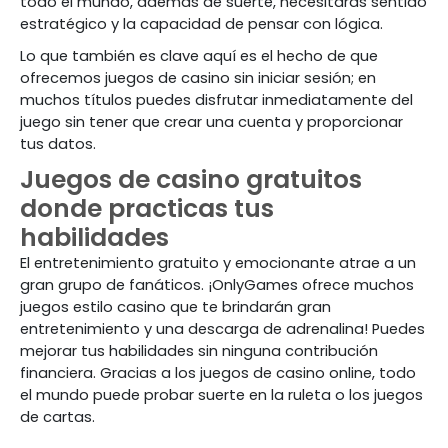
todo el mundo, además de suerte, necesitarás sentido
estratégico y la capacidad de pensar con lógica.
Lo que también es clave aquí es el hecho de que
ofrecemos juegos de casino sin iniciar sesión; en
muchos títulos puedes disfrutar inmediatamente del
juego sin tener que crear una cuenta y proporcionar
tus datos.
Juegos de casino gratuitos
donde practicas tus
habilidades
El entretenimiento gratuito y emocionante atrae a un
gran grupo de fanáticos. ¡OnlyGames ofrece muchos
juegos estilo casino que te brindarán gran
entretenimiento y una descarga de adrenalina! Puedes
mejorar tus habilidades sin ninguna contribución
financiera. Gracias a los juegos de casino online, todo
el mundo puede probar suerte en la ruleta o los juegos
de cartas.