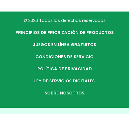
© 2026 Todos los derechos reservados
PRINCIPIOS DE PRIORIZACIÓN DE PRODUCTOS
JUEGOS EN LÍNEA GRATUITOS
CONDICIONES DE SERVICIO
POLÍTICA DE PRIVACIDAD
LEY DE SERVICIOS DIGITALES
SOBRE NOSOTROS