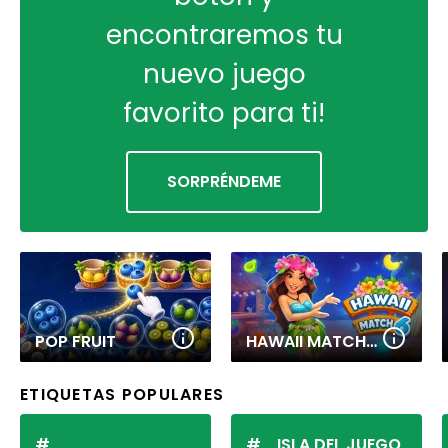
encontraremos tu
nuevo juego
favorito para ti!
SORPRÉNDEME
POP FRUIT
HAWAII MATCH 6
ETIQUETAS POPULARES
ISLA DEL JUEGO