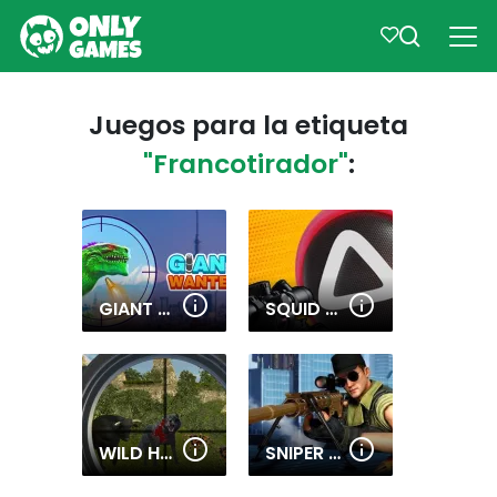
Juegos para la etiqueta
"Francotirador"
:
GIANT WANTED
SQUID SNIPER GAME
WILD HUNT: JUNGLE SNIPER SHOOTING
SNIPER 3D GUN SHOOTER