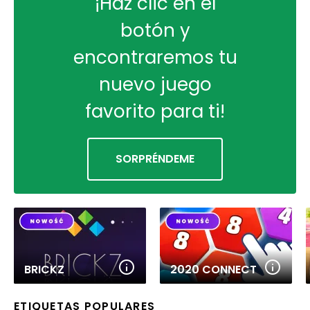
¡Haz clic en el
botón y
encontraremos tu
nuevo juego
favorito para ti!
SORPRÉNDEME
BRICKZ
2020 CONNECT
ETIQUETAS POPULARES