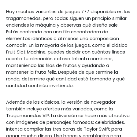
Hay muchas variantes de juegos 777 disponibles en las
tragamonedas, pero todas siguen un principio similar:
enciendes la máquina y observas qué diseño sale.
Estás contando con una fila encantadora de
elementos idénticos o al menos una composición
comodín. En la mayoría de los juegos, como el clásico
Fruit Slot Machine, puedes decidir con cuántas líneas
cuenta tu alineación exitosa. Intenta combinar,
manteniendo las filas de frutas y ayudando a
mantener la fruta feliz. Después de que termine la
ronda, determine qué cantidad está tomando y qué
cantidad continúa invirtiendo.
Además de los clásicos, la versión de navegador
también incluye ofertas más variadas, como la
Tragamonedas VIP. La diversión se hace más atractiva
con imágenes de personajes famosos: celebridades.
Intenta compilar las tres caras de Taylor Swift para
ganar mucho dinero. Use bonos y combínelos para