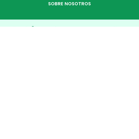
SOBRE NOSOTROS