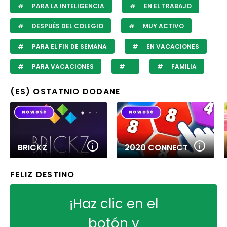
PARA LA INTELIGENCIA
EN EL TRABAJO
DESPUÉS DEL COLEGIO
MUY ACTIVO
PARA EL FIN DE SEMANA
EN VACACIONES
PARA VACACIONES
FAMILIA
(ES) OSTATNIO DODANE
BRICKZ
2020 CONNECT
FELIZ DESTINO
¡Haz clic en el
botón y