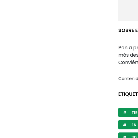
SOBRE 
Pon a pr
más des
Conviért
Contenid
ETIQUET
TIR
EN 
3D