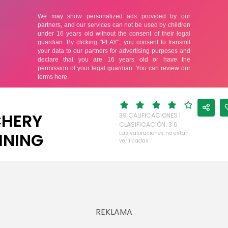
HERY
39 CALIFICACIONES |
CLASIFICACIÓN: 3.6
INING
Las valoraciones no están
verificadas