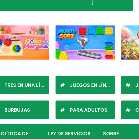
TRES EN UNA LÍNEA
JUEGOS EN LÍNEA
J
BURBUJAS
PARA ADULTOS
C
POLÍTICA DE
LEY DE SERVICIOS
SOBRE