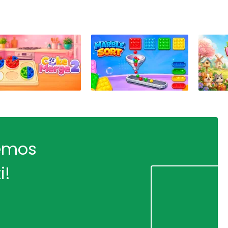
remos
i!