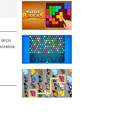
n arco
ecretos.