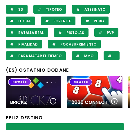
3D
TIROTEO
ASESINATO
LUCHA
FORTNITE
PUBG
BATALLA REAL
PISTOLAS
PVP
RIVALIDAD
POR ABURRIMIENTO
PARA MATAR EL TIEMPO
MMO
(ES) OSTATNIO DODANE
BRICKZ
2020 CONNECT
FELIZ DESTINO