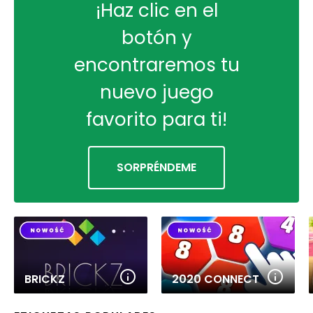
¡Haz clic en el
botón y
encontraremos tu
nuevo juego
favorito para ti!
SORPRÉNDEME
BRICKZ
2020 CONNECT