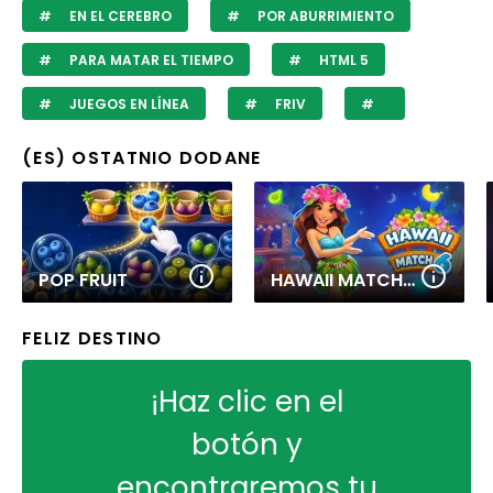
EN EL CEREBRO
POR ABURRIMIENTO
PARA MATAR EL TIEMPO
HTML 5
JUEGOS EN LÍNEA
FRIV
(ES) OSTATNIO DODANE
POP FRUIT
HAWAII MATCH 6
FELIZ DESTINO
¡Haz clic en el
botón y
encontraremos tu