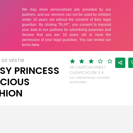
DE VESTIR
SY PRINCESS
28 CALIFICACIONES |
CLASIFICACIÓN: 3.4
ICIOUS
Las valoraciones no están
verificadas
HION