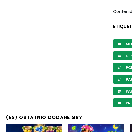
Contenid
ETIQUET
MO
DES
POR
PAR
PAR
PR
(ES) OSTATNIO DODANE GRY