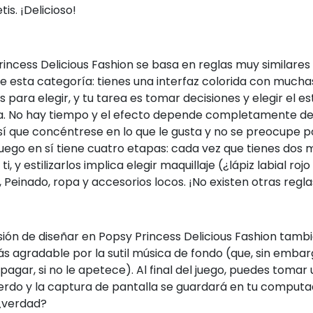
is. ¡Delicioso!
incess Delicious Fashion se basa en reglas muy similares
e esta categoría: tienes una interfaz colorida con mucha
 para elegir, y tu tarea es tomar decisiones y elegir el est
a. No hay tiempo y el efecto depende completamente de
así que concéntrese en lo que le gusta y no se preocupe 
juego en sí tiene cuatro etapas: cada vez que tienes dos
ti, y estilizarlos implica elegir maquillaje (¿lápiz labial rojo
 Peinado, ropa y accesorios locos. ¡No existen otras regla
sión de diseñar en Popsy Princess Delicious Fashion tamb
s agradable por la sutil música de fondo (que, sin embar
agar, si no le apetece). Al final del juego, puedes tomar 
erdo y la captura de pantalla se guardará en tu computa
 ¿verdad?