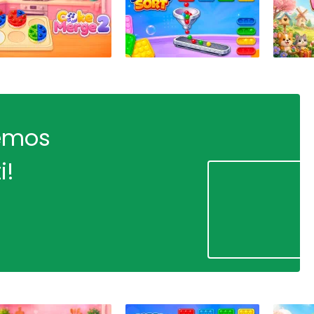
remos
i!