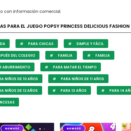
o con información comercial.
AS PARA EL JUEGO POPSY PRINCESS DELICIOUS FASHION
DA
PARA CHICAS
SIMPLE Y FÁCIL
PUÉS DEL COLEGIO
FAMILIA
FAMILIA
 ABURRIMIENTO
PARA MATAR EL TIEMPO
A NIÑOS DE 10 AÑOS
PARA NIÑOS DE 11 AÑOS
A NIÑOS DE 12 AÑOS
PARA 13 AÑOS
PARA 14 A
INCESAS