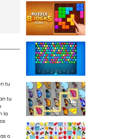
n tu
an tu
n
n la
los
tas o