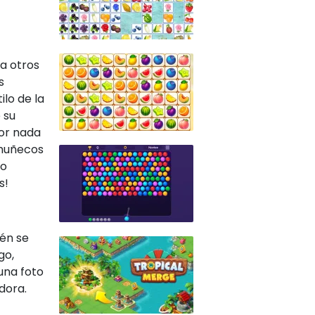
 a otros
s
ilo de la
 su
por nada
 muñecos
 o
s!
ién se
go,
una foto
dora.