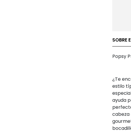
SOBRE E
Popsy Pr
¿Te enc
estilo t
especial
ayuda p
perfect
cabeza 
gourmets
bocadil