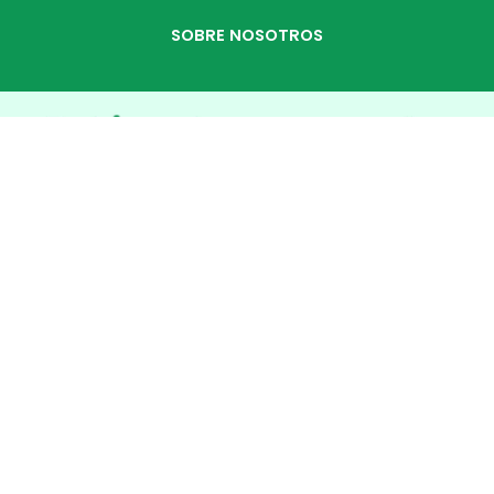
SOBRE NOSOTROS