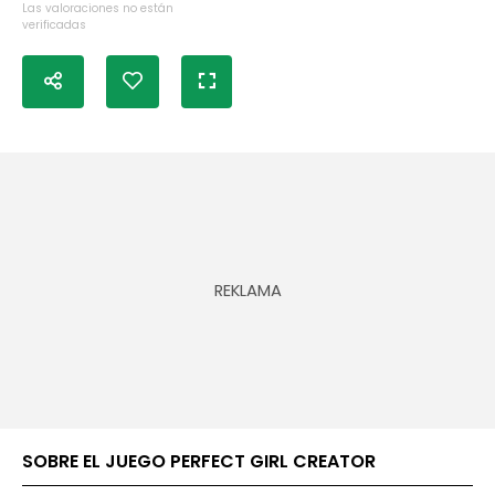
Las valoraciones no están
verificadas
SOBRE EL JUEGO PERFECT GIRL CREATOR