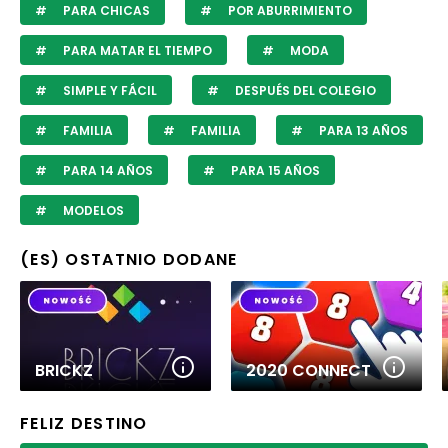
PARA CHICAS
POR ABURRIMIENTO
PARA MATAR EL TIEMPO
MODA
SIMPLE Y FÁCIL
DESPUÉS DEL COLEGIO
FAMILIA
FAMILIA
PARA 13 AÑOS
PARA 14 AÑOS
PARA 15 AÑOS
MODELOS
(ES) OSTATNIO DODANE
BRICKZ
2020 CONNECT
FELIZ DESTINO