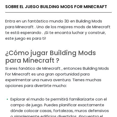
SOBRE EL JUEGO BUILDING MODS FOR MINECRAFT
Entra en
un fantástico
mundo 3D en
Building
Mods
para
Minecraft
.
Uno
de los mejores
mods
de Minecraft
te
está
esperando
.
¡Si te encanta luchar y construir,
este
juego
es para ti!
¿Cómo jugar
Building
Mods
para
Minecraft
?
Si eres
fanático
de Minecraft
, entonces
Building
Mods
For
Minecraft
es una gran oportunidad para
experimentar una nueva aventura.
Tienes muchas
opciones para divertirte mucho:
Explorar el mundo te permitirá familiarizarte con el
campo de juego. Puedes planificar exactamente
dónde colocar casas, fortalezas, muros defensivos
o simplemente edificios divertidos.
¡Encuentra el