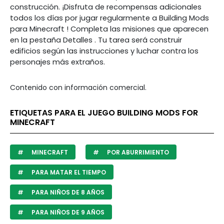
construcción.
¡Disfruta de recompensas adicionales
todos los días
por jugar regularmente a
Building
Mods
para
Minecraft
!
Completa las misiones que
aparecen
en la
pestaña
Detalles
.
Tu tarea será construir
edificios según las instrucciones y luchar contra los
personajes más extraños.
Contenido con información comercial.
ETIQUETAS PARA EL JUEGO BUILDING MODS FOR
MINECRAFT
MINECRAFT
POR ABURRIMIENTO
PARA MATAR EL TIEMPO
PARA NIÑOS DE 8 AÑOS
PARA NIÑOS DE 9 AÑOS