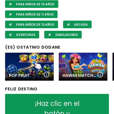
PARA NIÑOS DE 10 AÑOS
PARA NIÑOS DE 11 AÑOS
PARA NIÑOS DE 12 AÑOS
ARCADA
AVENTURAS
SIMULADORES
(ES) OSTATNIO DODANE
POP FRUIT
HAWAII MATCH 6
FELIZ DESTINO
¡Haz clic en el
botón y