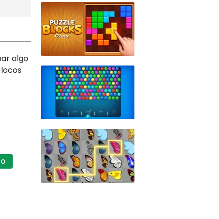
mar algo
 locos
CO