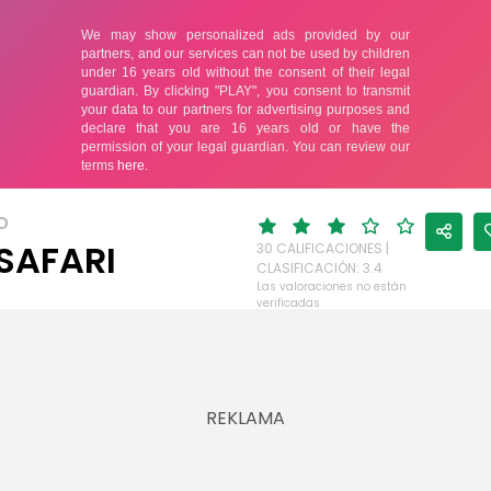
O
 SAFARI
30 CALIFICACIONES |
CLASIFICACIÓN: 3.4
Las valoraciones no están
verificadas