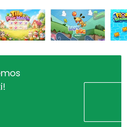
remos
i!