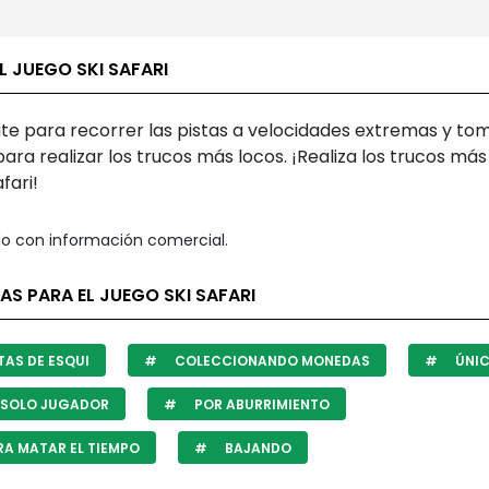
L JUEGO SKI SAFARI
te para recorrer las pistas a velocidades extremas y to
para realizar los trucos más locos. ¡Realiza los trucos más
fari!
o con información comercial.
AS PARA EL JUEGO SKI SAFARI
AS DE ESQUI
COLECCIONANDO MONEDAS
ÚNI
 SOLO JUGADOR
POR ABURRIMIENTO
A MATAR EL TIEMPO
BAJANDO