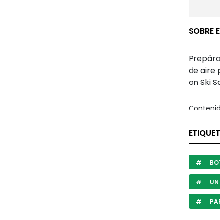
SOBRE E
Prepára
de aire 
en Ski Sa
Contenid
ETIQUET
BOT
UN
PAR