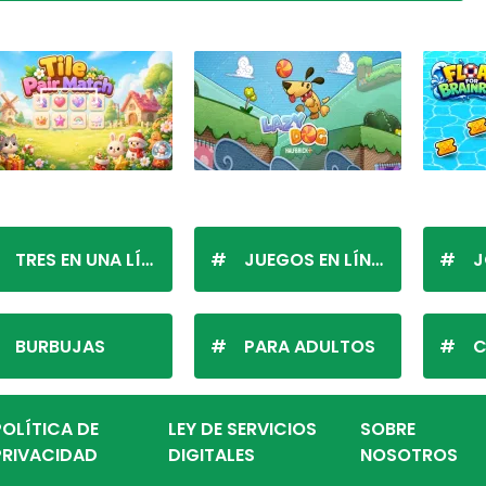
TRES EN UNA LÍNEA
JUEGOS EN LÍNEA
J
BURBUJAS
PARA ADULTOS
C
POLÍTICA DE
LEY DE SERVICIOS
SOBRE
PRIVACIDAD
DIGITALES
NOSOTROS