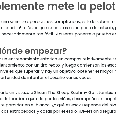
plemente mete la pelot
ar una serie de operaciones complicadas; esto lo saben todo
te sencilla! Lo único que necesitas es un poco de astucia,
er necesariamente tan fácil. Si quieres ponerte a prueba
r dónde empezar?
en un entrenamiento estático en campos relativamente sen
ntamiento con un tiro recto, y luego comienzan las escale
 niveles que superar, y hay un objetivo: obtener el mayor
ortunidad de intentar el desafío varias veces!
 echarle un vistazo a Shaun The Sheep Baahmy Golf, tam
 del cordero querido por los niños, desempeñas el papel d
nte para dar en el blanco. ¿Y qué es eso? Depende del ni
os estropeados y cosas por el estilo. ¡Diversión asegur