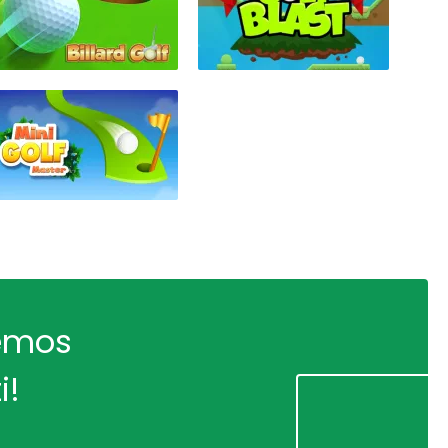
remos
i!