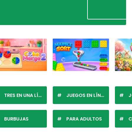
TRES EN UNA LÍNEA
JUEGOS EN LÍNEA
J
BURBUJAS
PARA ADULTOS
C