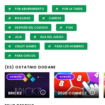
POR ABURRIMIENTO
POR LA TARDE
RIVALIDAD
CARROS
DESPUÉS DEL COLEGIO
POKI
JEJA
ISLA DEL JUEGO
CRAZY GAMES
PARA LOS HOMBRES
PARA CHICOS
(ES) OSTATNIO DODANE
BRICKZ
2020 CONNECT